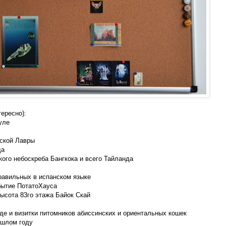
тересно):
уле
вской Лавры
да
ого небоскреба Бангкока и всего Тайланда
правильных в испанском языке
ебытие ПотатоХауса
высота 83го этажа Байок Скай
де и визитки питомников абиссинских и ориентальных кошек
ошлом году