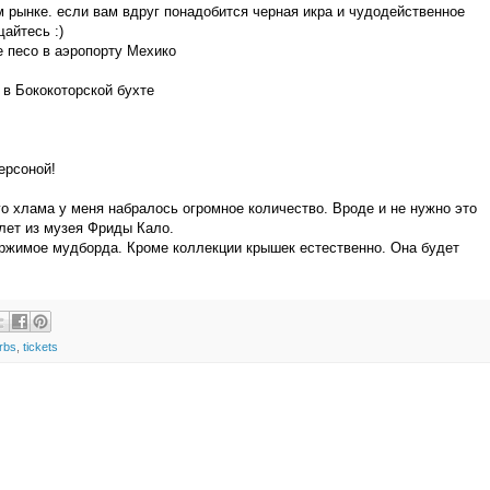
ом рынке. если вам вдруг понадобится черная икра и чудодейственное
айтесь :)
е песо в аэропорту Мехико
 в Бококоторской бухте
ерсоной!
о хлама у меня набралось огромное количество. Вроде и не нужно это
лет из музея Фриды Кало.
ржимое мудборда. Кроме коллекции крышек естественно. Она будет
rbs
,
tickets