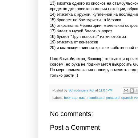
13) визитка одного из киосков на стамбульск
средство для восстановления потенции, обращ
14) этикетка с кружки, купленной на последни
15) браслет на бас-туристик в Мехико
16) открытка из Черногории, маленький остров
17) билет в музей Золотых ворот
18) буклет "Труп невесты" из кинотеатра
19) этикетка от конверсов
20) и коллекция пивных крышек собственной п
Подобных билетов, брошюр, открыток и прочег
совсем, но рука не поднимается выбросить би
По мере примелькания планирую менять соде
только расти ;)
Posted by
Schrodingers Kot
at
11:07 PM
Labels:
beer cap
,
cats
,
moodboard
,
postcard
,
spanish ve
No comments:
Post a Comment