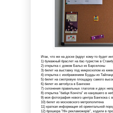
Итак, что же на доске (вдруг кому-то будет ин
1) бумажный браслет на бас-туристик в Стамб
2) открытка с домом Бальо из Барселоны
3) билет на выставку под микроскопом из кие
4) открытка с изображением Будды из Тайлан
5) билет на смотровую площадку самого высок
6) билет из автобуса в Бангкоке
7) склонения правильных глаголов и двух не
8) открытка "бабця Кончiта" из канувшего в н
9) моя фотография нового центра Бангкока с 
10) билет из московского метрополитена
11) краткая информация об ориентальной поро
12) брошюра "Нiч рекламожерiв", ходили в пр